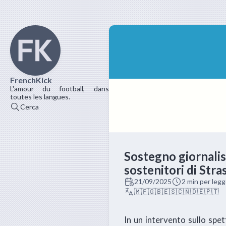
FrenchKick
L'amour du football, dans
toutes les langues.
Cerca
Sostegno giornalist
sostenitori di Str
21/09/2025
2 min per leg
🇲🇫
🇬🇧
🇪🇸
🇨🇳
🇩🇪
🇵🇹
In un intervento sullo spe