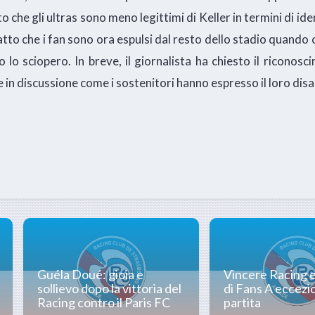
 che gli ultras sono meno legittimi di Keller in termini di ide
atto che i fan sono ora espulsi dal resto dello stadio quando 
 lo sciopero. In breve, il giornalista ha chiesto il riconosc
e in discussione come i sostenitori hanno espresso il loro dis
Guéla Doué: gioia e
Vincere Racing e
sollievo dopo la vittoria del
di Fans A eccezi
Racing contro il Paris FC
partita