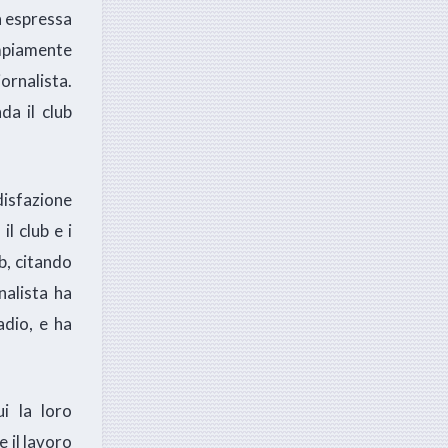
a espressa
mpiamente
ornalista.
da il club
disfazione
l club e i
ub, citando
nalista ha
tadio, e ha
ui la loro
 il lavoro