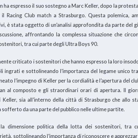
n ha espresso il suo sostegno a Marc Keller, dopo la protest
e il Racing Club match a Strasburgo. Questa polemica, a
i, è stata oggetto di un’analisi approfondita da parte del gi
scussione, affrontando la complessa situazione che circon
ostenitori, tra cui parte degli Ultra Boys 90.
nte criticato i sostenitori che hanno espresso la loro insod
i ingrati e sottolineando l’importanza del legame unico tra i
neato l’impegno di Keller per la cordialità e l’apertura del cl
fan al composto e gli straordinari orari di apertura. Il gior
i Keller, sia all’interno della città di Strasburgo che allo s
a sofferto da una parte del pubblico nelle ultime partite.
a dimensione politica della lotta dei sostenitori, tra c
rietà, sottolineando l’importanza di riconoscere e apprezzare