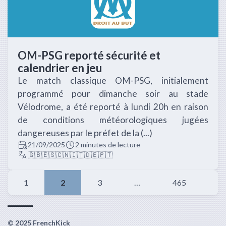
OM-PSG reporté sécurité et
calendrier en jeu
Le match classique OM-PSG, initialement
programmé pour dimanche soir au stade
Vélodrome, a été reporté à lundi 20h en raison
de conditions météorologiques jugées
dangereuses par le préfet de la (...)
21/09/2025
2 minutes de lecture
🇬🇧
🇪🇸
🇨🇳
🇮🇹
🇩🇪
🇵🇹
1
2
3
…
465
© 2025 FrenchKick