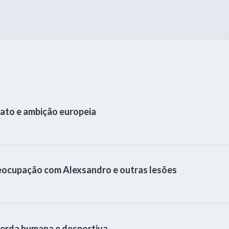
ato e ambição europeia
eocupação com Alexsandro e outras lesões
perda humana e desportiva