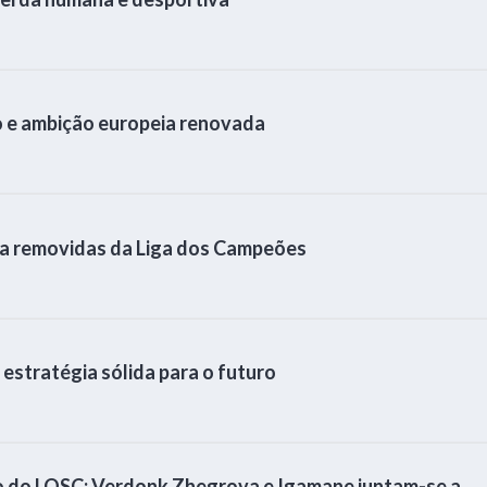
o e ambição europeia renovada
lla removidas da Liga dos Campeões
stratégia sólida para o futuro
o do LOSC: Verdonk Zhegrova e Igamane juntam-se a