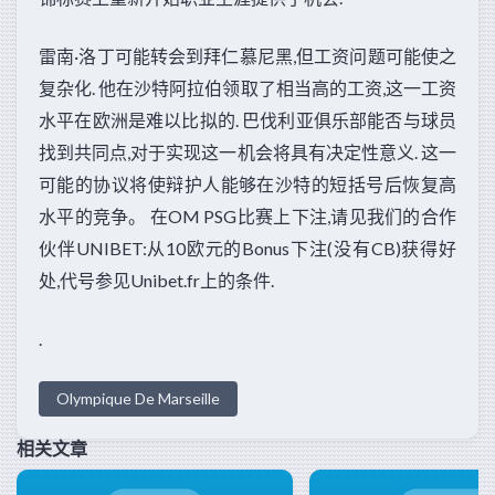
雷南·洛丁可能转会到拜仁慕尼黑,但工资问题可能使之
复杂化. 他在沙特阿拉伯领取了相当高的工资,这一工资
水平在欧洲是难以比拟的. 巴伐利亚俱乐部能否与球员
找到共同点,对于实现这一机会将具有决定性意义. 这一
可能的协议将使辩护人能够在沙特的短括号后恢复高
水平的竞争。 在OM PSG比赛上下注,请见我们的合作
伙伴UNIBET:从10欧元的Bonus下注(没有CB)获得好
处,代号参见Unibet.fr上的条件.
.
Olympique De Marseille
相关文章