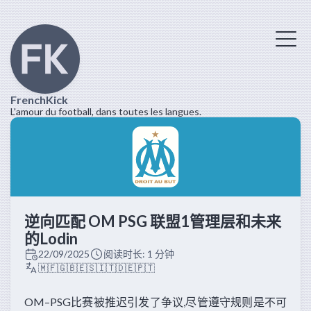
FrenchKick
L'amour du football, dans toutes les langues.
逆向匹配 OM PSG 联盟1管理层和未来
的Lodin
22/09/2025
阅读时长: 1 分钟
🇲🇫
🇬🇧
🇪🇸
🇮🇹
🇩🇪
🇵🇹
OM–PSG比赛被推迟引发了争议,尽管遵守规则是不可