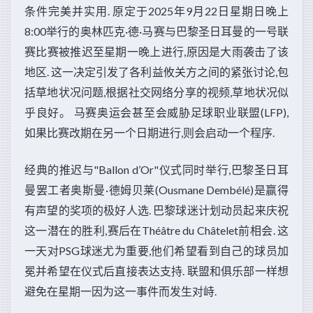
条件完美并实用. 原定于2025年9月22日星期日晚上
8:00举行的奥林匹克·德·马赛与巴黎圣日耳曼的一号联
赛比赛被推迟至星期一晚上进行,原因是大雨袭击了该
地区. 这一决定引发了各利益攸关方之间的紧张讨论,包
括草地状况问题,根据社交网络分享的视频,草地状况似
乎良好。 马赛奥运会甚至会威胁足球职业联盟(LFP),
如果比赛改期在另一个日期进行,则会启动一个程序.
经典的推迟与"Ballon d’Or"仪式同时举行,巴黎圣日耳
曼罢工者奥斯曼·德姆贝莱(Ousmane Dembélé)是赢得
有声望的奖项的极好人选. 巴黎球迷计划动员起来庆祝
这一潜在的胜利,赛后在Théâtre du Châtelet前相会. 这
一天对PSG球迷尤为重要,他们希望看到自己的球员加
冕并希望在仪式后直接表达支持. 联盟和俱乐部一样想
避免在星期一因为这一事件而发生对峙.